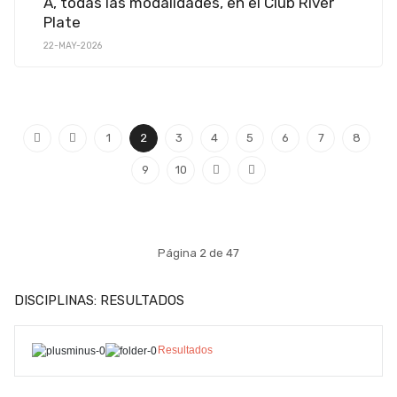
A, todas las modalidades, en el Club River
Plate
22-MAY-2026
1
2
3
4
5
6
7
8
9
10
Página 2 de 47
DISCIPLINAS: RESULTADOS
Resultados