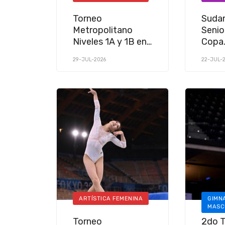
Torneo
Suda
Metropolitano
Senio
Niveles 1A y 1B en
Copa
Club
Suda
29-JUL-2026
22-JUL-
Comunicaciones
Gimna
2026
ARTÍSTICA FEMENINA
GIMNA
MASC
Torneo
2do 