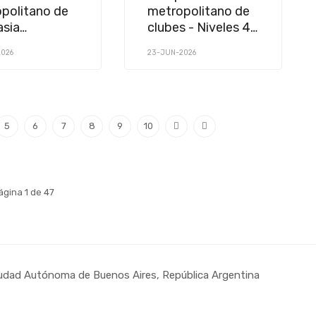
politano de
metropolitano de
sia
clubes - Niveles 4
lina
y 5
2026
23-JUN-2026
5
6
7
8
9
10
ágina 1 de 47
udad Autónoma de Buenos Aires, República Argentina