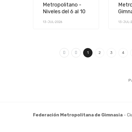
Metropolitano -
Metro
Niveles del 6 al 10
Gimna
Mascu
13-JUL-2026
13-JUL-
1
2
3
4
P
Federación Metropolitana de Gimnasia
- Ci