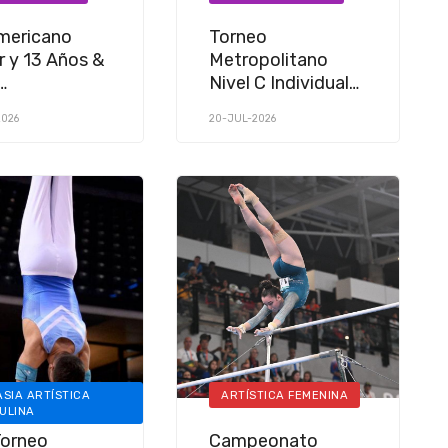
mericano
Torneo
r y 13 Años &
Metropolitano
Nivel C Individual
mericana de
de Gimnasia
2026
20-JUL-2026
sia Rítmica
Rítmica
SIA ARTÍSTICA
ARTÍSTICA FEMENINA
ULINA
Torneo
Campeonato